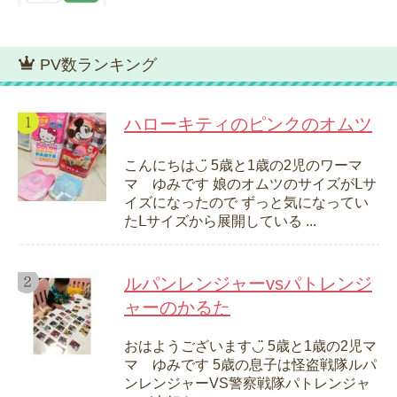
PV数ランキング
ハローキティのピンクのオムツ
こんにちは◡̈ 5歳と1歳の2児のワーマ
マ ゆみです 娘のオムツのサイズがᒪサ
イズになったので ずっと気になってい
たᒪサイズから展開している ...
ルパンレンジャーvsパトレンジ
ャーのかるた
おはようございます◡̈ 5歳と1歳の2児マ
マ ゆみです 5歳の息子は怪盗戦隊ルパ
ンレンジャーVS警察戦隊パトレンジャ