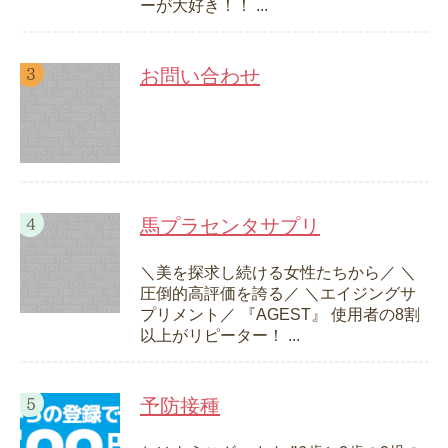
ーが大好き！！ ...
お問い合わせ
馬プラセンタサプリ
＼美を探求し続ける女性たちから／ ＼
圧倒的高評価を誇る／ ＼エイジングサ
プリメント／ 『AGEST』 使用者の8割
以上がリピーター！ ...
予防接種