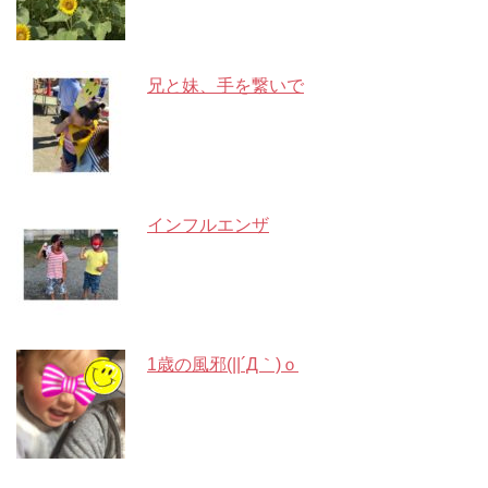
兄と妹、手を繋いで
インフルエンザ
1歳の風邪(||´Д｀)ｏ